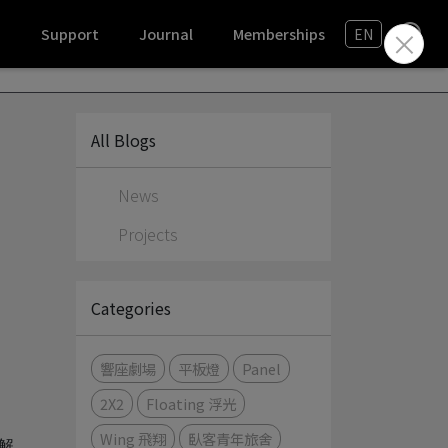
n
Support
Journal
Memberships
EN
All Blogs
News
Projects
Categories
響座劇場
平板燈
Panel
2X2
Floating 浮光
Wing 飛翔
臥客青年旅舍
解