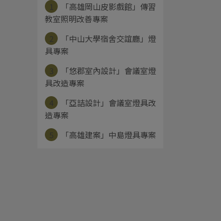
1
「高雄岡山皮影戲館」傳習
教室照明改善專案
2
「中山大學宿舍交誼廳」燈
具專案
3
「悠郡室內設計」會議室燈
具改造專案
4
「亞詰設計」會議室燈具改
造專案
5
「高雄建案」中島燈具專案