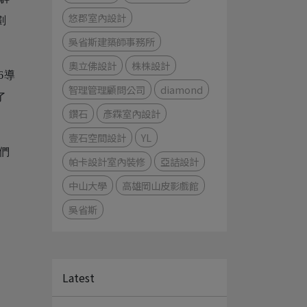
悠郡室內設計
劃
吳省斯建築師事務所
奧立佛設計
株株設計
6導
智理管理顧問公司
diamond
了
鑽石
彥霖室內設計
壹石空間設計
YL
們
帕卡設計室內裝修
亞詰設計
中山大學
高雄岡山皮影戲館
吳省斯
Latest